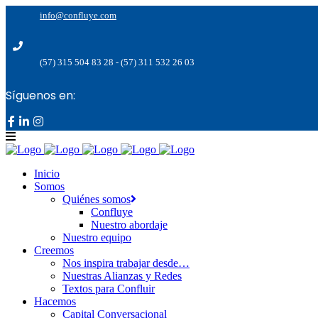
info@confluye.com
(57) 315 504 83 28 - (57) 311 532 26 03
Síguenos en:
Inicio
Somos
Quiénes somos
Confluye
Nuestro abordaje
Nuestro equipo
Creemos
Nos inspira trabajar desde…
Nuestras Alianzas y Redes
Textos para Confluir
Hacemos
Capital Conversacional