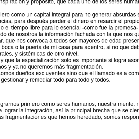
inspiración y propósito, que cada uno de los seres huma
iero como un capital integral para no generar absurdas 
cias, para después perder el dinero en resarcir el propio 
 el tiempo libre para lo esencial -como fue la promesa
ndo de nosotros la información fachada con la que nos qu
ar, que nos convoca a todos ser mayores de edad present
boca o la puerta de mi casa para adentro, si no que de
ales, y sistémicas de otro nivel.
 y que la especialización solo es importante si logra a
rnos y ya no queremos más fragmentación.
omos dueños excluyentes sino que el llamado es a comp
gestionar y remediar todo para todo y todos.
tegrarnos primero como seres humanos, nuestra mente, nu
 lograr la integración, así la principal brecha que se ci
las fragmentaciones que hemos heredado, somos respon