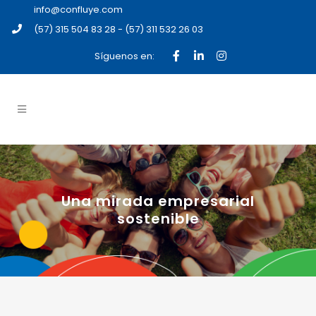
info@confluye.com
(57) 315 504 83 28 - (57) 311 532 26 03
Síguenos en:
Una mirada empresarial
sostenible