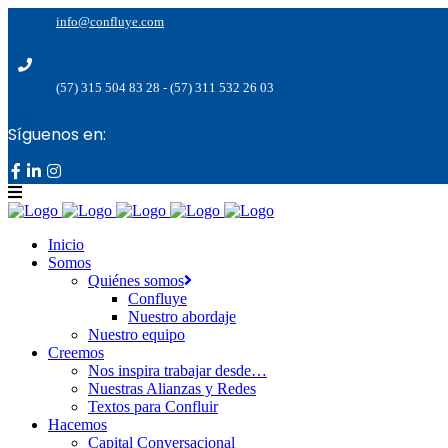
info@confluye.com
(57) 315 504 83 28 - (57) 311 532 26 03
Síguenos en:
Inicio
Somos
Quiénes somos
Confluye
Nuestro abordaje
Nuestro equipo
Creemos
Nos inspira trabajar desde…
Nuestras Alianzas y Redes
Textos para Confluir
Hacemos
Capital Conversacional