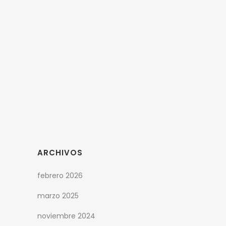
momento tan disruptivo, que no es
impuesto sino ganado por nosotros
mismos, nos encontramos frente a un
aprendizaje de orden sistémico. Las
posibilidades de tener mayor acceso a la
información, de todo tipo, nos ubica...
ARCHIVOS
febrero 2026
marzo 2025
noviembre 2024