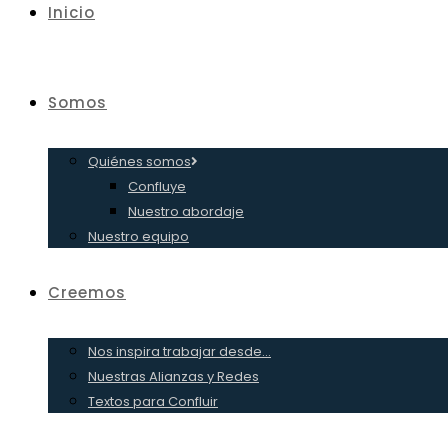
Inicio
Somos
Quiénes somos
Confluye
Nuestro abordaje
Nuestro equipo
Creemos
Nos inspira trabajar desde…
Nuestras Alianzas y Redes
Textos para Confluir